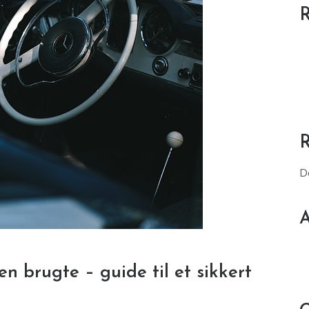
R
D
A
 brugte – guide til et sikkert