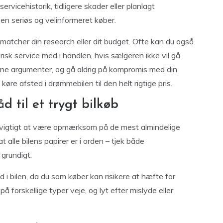
servicehistorik, tidligere skader eller planlagt
r en seriøs og velinformeret køber.
e matcher din research eller dit budget. Ofte kan du også
risk service med i handlen, hvis sælgeren ikke vil gå
i dine argumenter, og gå aldrig på kompromis med din
re afsted i drømmebilen til den helt rigtige pris.
 til et trygt bilkøb
et vigtigt at være opmærksom på de mest almindelige
at alle bilens papirer er i orden – tjek både
 grundigt.
 bilen, da du som køber kan risikere at hæfte for
å forskellige typer veje, og lyt efter mislyde eller