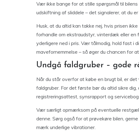
Vær ikke bange for at stille spørgsmål til bilens 
udskiftning af sliddele – det signalerer, at du e
Husk, at du altid kan takke nej, hvis prisen ikk
forhandle om ekstraudstyr, vinterdæk eller en f
yderligere ned i pris. Vær tålmodig, hold fast 
mavefornemmelse – så øger du chancen for at kø
Undgå faldgruber – gode råd
Når du står overfor at købe en brugt bil, er d
faldgruber. For det første bør du altid sikre dig, 
registreringsattest, synsrapport og servicebog
Vær særligt opmærksom på eventuelle restgæld i
denne. Sørg også for at prøvekøre bilen, gerne p
mærk underlige vibrationer.