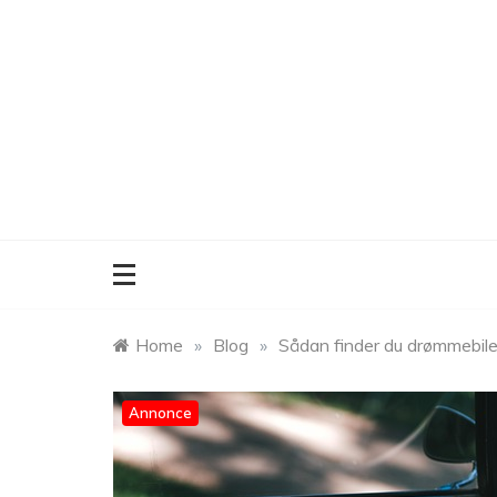
Skip
to
content
Home
»
Blog
»
Sådan finder du drømmebilen 
Annonce